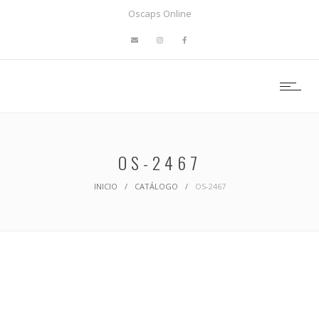
Oscaps Online
OS-2467
INICIO
/
CATÁLOGO
/
OS-2467